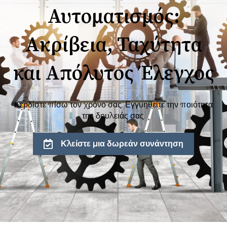
Αυτοματισμός:
Ακρίβεια, Ταχύτητα
και Απόλυτος Έλεγχος
Κερδίστε πίσω τον χρόνο σας. Εγγυηθείτε την ποιότητα
της δουλειάς σας.
Κλείστε μια δωρεάν συνάντηση