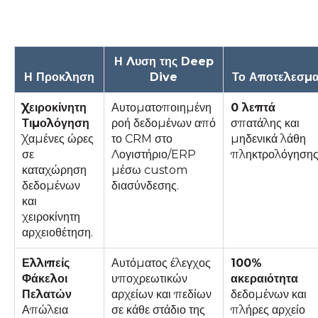
Η Λυση της Deep
Η Προκληση
Dive
Το Αποτελεσμ
Χειροκίνητη
Αυτοματοποιημένη
0 λεπτά
Τιμολόγηση
ροή δεδομένων από
σπατάλης και
Χαμένες ώρες
το CRM στο
μηδενικά λάθη
σε
Λογιστήριο/ERP
πληκτρολόγησης
καταχώρηση
μέσω custom
δεδομένων
διασύνδεσης.
και
χειροκίνητη
αρχειοθέτηση.
Ελλιπείς
Αυτόματος έλεγχος
100%
Φάκελοι
υποχρεωτικών
ακεραιότητα
Πελατών
αρχείων και πεδίων
δεδομένων και
Απώλεια
σε κάθε στάδιο της
πλήρες αρχείο